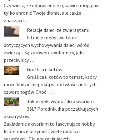
Czy wiesz, że odpowiednie rękawice mogą nie
tylko chronić Twoje dłonie, ale także
znacząco …
Relacje dzieci ze zwierzętami.
Istnieje mnóstwo teorii
dotyczących wychowywania dzieci wśród
zwierząt. Są zarówno zwolennicy, jak i
przeciwnicy …
Gruźlica u kotów.
Gruźlica u kotów to temat, który
może budzić niepokój wśród właścicieli tych
czworonogów. Choć …
Jakie rybki wybrać do akwarium
35L? Poradnik dla początkujących
akwarystów
Zakładanie akwarium to fascynujące hobby,
które może przynieść wiele radości i
satysfakcji. Dla początkujących …