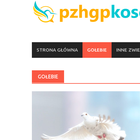
Skip
to
content
STRONA GŁÓWNA
GOŁEBIE
INNE ZWI
GOŁEBIE