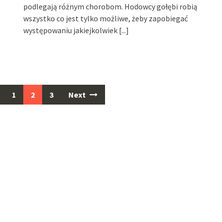
podlegają różnym chorobom. Hodowcy gołębi robią
wszystko co jest tylko możliwe, żeby zapobiegać
występowaniu jakiejkolwiek
[...]
1
2
3
Next