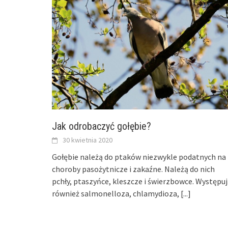
Jak odrobaczyć gołębie?
30 kwietnia 2020
Gołębie należą do ptaków niezwykle podatnych na
choroby pasożytnicze i zakaźne. Należą do nich
pchły, ptaszyńce, kleszcze i świerzbowce. Występu
również salmonelloza, chlamydioza,
[...]