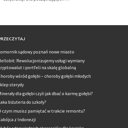
PRZECZYTAJ
komornik sądowy poznań nowe miasto
ellobit: Rewolucjonizujemy usługi wymiany
ryptowalut i portfeli na skalę globalną
horoby wśród gołębi – choroby gołębi młodych
klep sterydy
inerały dla gołębi czyli jak dbać o karmę gołębi?
aka biżuteria do szkoły?
O czym musisz pamiętać w trakcie remontu?
abójca z Indonezji