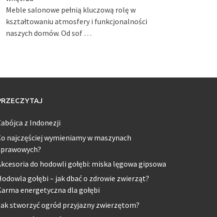
Meble salonowe pełnią kluczową rolę w
kształtowaniu atmosfery i funkcjonalności
naszych domów. Od sof …
PRZECZYTAJ
abójca z Indonezji
Co najczęściej wymieniamy w maszynach
uprawowych?
kcesoria do hodowli gołębi: miska lęgowa gipsowa
odowla gołębi – jak dbać o zdrowie zwierząt?
Karma energetyczna dla gołębi
Jak stworzyć ogród przyjazny zwierzętom?