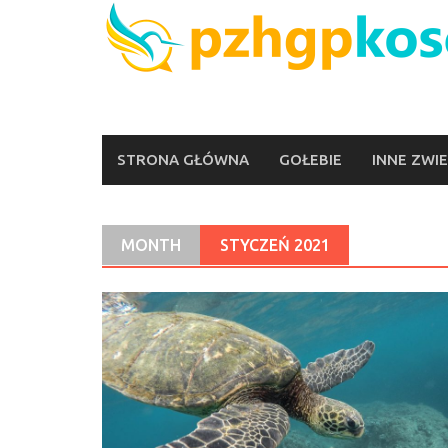
Skip
to
content
STRONA GŁÓWNA
GOŁEBIE
INNE ZWI
MONTH
STYCZEŃ 2021