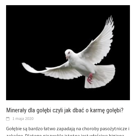
Minerały dla gołębi czyli jak dbać o karmę gołębi?
1 maja 2020
Gołębie są bardzo łatwo zapadają na choroby pasożytnicze i
zakaźne. Dlatego niezwykle istotna jest właściwa higiena.