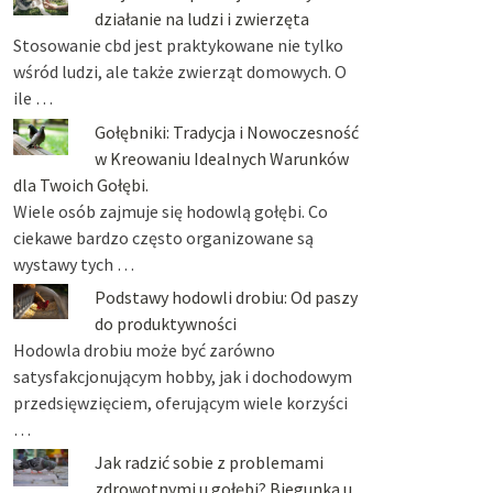
działanie na ludzi i zwierzęta
Stosowanie cbd jest praktykowane nie tylko
wśród ludzi, ale także zwierząt domowych. O
ile …
Gołębniki: Tradycja i Nowoczesność
w Kreowaniu Idealnych Warunków
dla Twoich Gołębi.
Wiele osób zajmuje się hodowlą gołębi. Co
ciekawe bardzo często organizowane są
wystawy tych …
Podstawy hodowli drobiu: Od paszy
do produktywności
Hodowla drobiu może być zarówno
satysfakcjonującym hobby, jak i dochodowym
przedsięwzięciem, oferującym wiele korzyści
…
Jak radzić sobie z problemami
zdrowotnymi u gołębi? Biegunka u