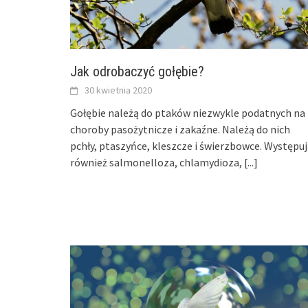
Jak odrobaczyć gołębie?
30 kwietnia 2020
Gołębie należą do ptaków niezwykle podatnych na
choroby pasożytnicze i zakaźne. Należą do nich
pchły, ptaszyńce, kleszcze i świerzbowce. Występu
również salmonelloza, chlamydioza,
[...]