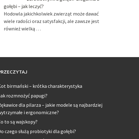
gołębi – jak leczyć?
Hodowla jakichkolwiek zwierząt może dawać
wiele radości oraz satysfakcji, ale zawsze jest
również wielką …
PRZECZYTAJ
ot birmański – krótka charakterystyka
Jak rozmnożyć papugi?
ękawice dla pilarza – jakie modele są najbardziej
wytrzymałe i ergonomiczne?
o to są wajskopy?
o czego służą probiotyki dla gołębi?