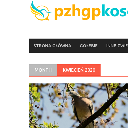
Skip
to
content
STRONA GŁÓWNA
GOŁEBIE
INNE ZWI
MONTH
KWIECIEŃ 2020