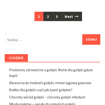
Posts
1
2
3
Next
navigation
Szukaj:
GOŁĘBIE
Problemy zdrowotne u gołębi. Molik dla gołębi gdzie
kupić
Akcesoria do hodowli gołębi: miska lęgowa gipsowa
Białko dla gołębi czyli jak żywić gołębie?
Choroby wśród gołębi – choroby gołębi młodych
Młode gołębie – regały dla młodych gołębi