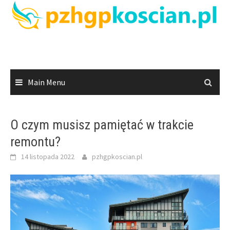
Skip
to
content
Main Menu
O czym musisz pamiętać w trakcie
remontu?
14 listopada 2022
pzhgpkoscian.pl