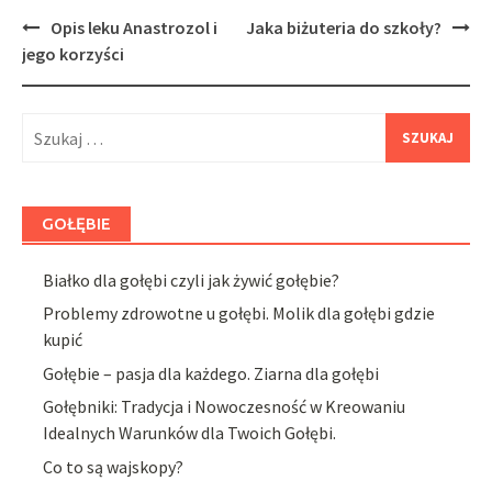
Post
Opis leku Anastrozol i
Jaka biżuteria do szkoły?
navigation
jego korzyści
Szukaj:
GOŁĘBIE
Białko dla gołębi czyli jak żywić gołębie?
Problemy zdrowotne u gołębi. Molik dla gołębi gdzie
kupić
Gołębie – pasja dla każdego. Ziarna dla gołębi
Gołębniki: Tradycja i Nowoczesność w Kreowaniu
Idealnych Warunków dla Twoich Gołębi.
Co to są wajskopy?