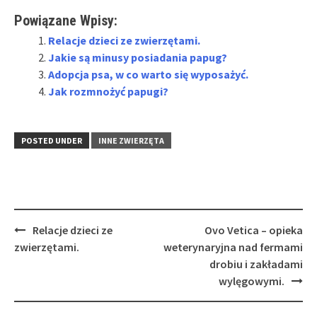
Powiązane Wpisy:
Relacje dzieci ze zwierzętami.
Jakie są minusy posiadania papug?
Adopcja psa, w co warto się wyposażyć.
Jak rozmnożyć papugi?
POSTED UNDER
INNE ZWIERZĘTA
Post
Relacje dzieci ze
Ovo Vetica – opieka
navigation
zwierzętami.
weterynaryjna nad fermami
drobiu i zakładami
wylęgowymi.