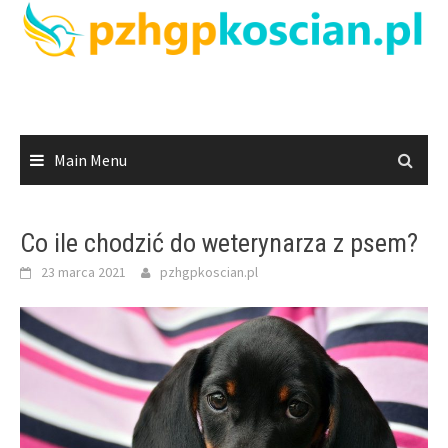
Skip
to
content
Main Menu
Co ile chodzić do weterynarza z psem?
23 marca 2021
pzhgpkoscian.pl