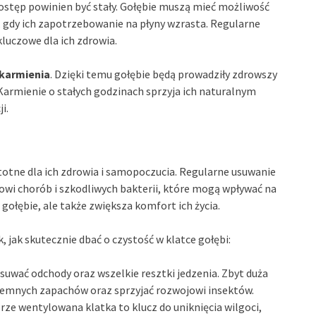
dostęp powinien być stały. Gołębie muszą mieć możliwość
ni, gdy ich zapotrzebowanie na płyny wzrasta. Regularne
luczowe dla ich zdrowia.
 karmienia
. Dzięki temu gołębie będą prowadziły zdrowszy
 Karmienie o stałych godzinach sprzyja ich naturalnym
i.
stotne dla ich zdrowia i samopoczucia. Regularne usuwanie
wi chorób i szkodliwych bakterii, które mogą wpływać na
gołębie, ale także zwiększa komfort ich życia.
jak skutecznie dbać o czystość w klatce gołębi:
suwać odchody oraz wszelkie resztki jedzenia. Zbyt duża
jemnych zapachów oraz sprzyjać rozwojowi insektów.
ze wentylowana klatka to klucz do uniknięcia wilgoci,