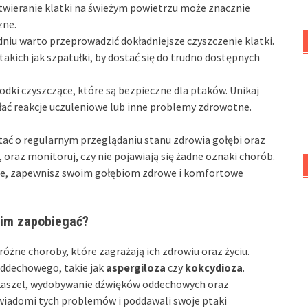
Otwieranie klatki na świeżym powietrzu może znacznie
zne.
niu warto przeprowadzić dokładniejsze czyszczenie klatki.
takich jak szpatułki, by dostać się do trudno dostępnych
odki czyszczące, które są bezpieczne dla ptaków. Unikaj
ć reakcje uczuleniowe lub inne problemy zdrowotne.
ać o regularnym przeglądaniu stanu zdrowia gołębi oraz
e, oraz monitoruj, czy nie pojawiają się żadne oznaki chorób.
tce, zapewnisz swoim gołębiom zdrowe i komfortowe
k im zapobiegać?
różne choroby, które zagrażają ich zdrowiu oraz życiu.
oddechowego, takie jak
aspergiloza
czy
kokcydioza
.
kaszel, wydobywanie dźwięków oddechowych oraz
i świadomi tych problemów i poddawali swoje ptaki