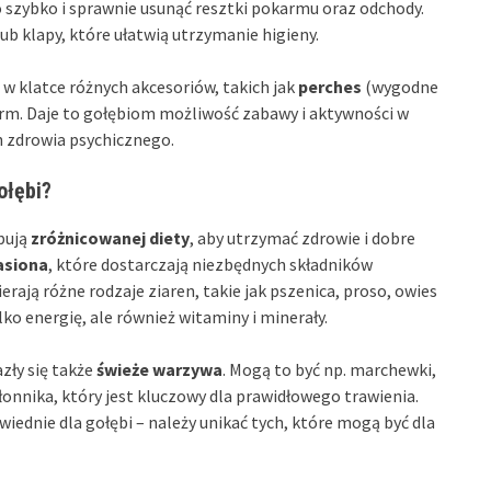
 szybko i sprawnie usunąć resztki pokarmu oraz odchody.
b klapy, które ułatwią utrzymanie higieny.
 klatce różnych akcesoriów, takich jak
perches
(wygodne
arm. Daje to gołębiom możliwość zabawy i aktywności w
h zdrowia psychicznego.
ołębi?
bują
zróżnicowanej diety
, aby utrzymać zdrowie i dobre
asiona
, które dostarczają niezbędnych składników
rają różne rodzaje ziaren, takie jak pszenica, proso, owies
lko energię, ale również witaminy i minerały.
azły się także
świeże warzywa
. Mogą to być np. marchewki,
łonnika, który jest kluczowy dla prawidłowego trawienia.
iednie dla gołębi – należy unikać tych, które mogą być dla