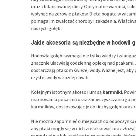
oraz zbilansowanej diety. Optymalne warunki, taki
wpłynąć na zdrowie ptaków. Dieta bogata w witamin
pomaga im zwalczać choroby i zakażenia. Właściwa 
naszych gołębi.
Jakie akcesoria są niezbędne w hodowli g
Hodowla gołębi wymaga nie tylko wiedzy i zaangaż
znacznie ułatwiają codzienną opiekę nad ptakami
dostarczają ptakom świeżej wody. Ważne jest, aby 
czystej wody w każdej chwili.
Kolejnym istotnym akcesorium są
karmniki
. Powi
marnowaniu pokarmu oraz zanieczyszczaniu go pr
karmników, dostosowując je do liczby gołębi oraz
Nie można zapomnieć o miejscach do odpoczynku d
aby ptaki mogły się w nich zrelaksować oraz złożyć 
samodzielnie lub kupić gotowe rozwiązania, które 