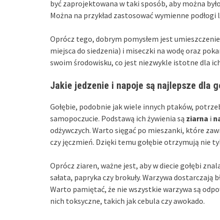
być zaprojektowana w taki sposób, aby można było
Można na przykład zastosować wymienne podłogi lu
Oprócz tego, dobrym pomysłem jest umieszczenie w
miejsca do siedzenia) i miseczki na wodę oraz pok
swoim środowisku, co jest niezwykle istotne dla ic
Jakie jedzenie i napoje są najlepsze dla g
Gołębie, podobnie jak wiele innych ptaków, potrze
samopoczucie. Podstawą ich żywienia są
ziarna
i
n
odżywczych. Warto sięgać po mieszanki, które zawie
czy jęczmień. Dzięki temu gołębie otrzymują nie ty
Oprócz ziaren, ważne jest, aby w diecie gołębi znal
sałata, papryka czy brokuły. Warzywa dostarczają b
Warto pamiętać, że nie wszystkie warzywa są odpow
nich toksyczne, takich jak cebula czy awokado.