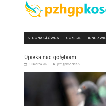
Skip
to
content
STRONA GŁÓWNA
GOŁEBIE
INNE ZWI
Opieka nad gołębiami
10 marca 2020
pzhgpkoscian.pl