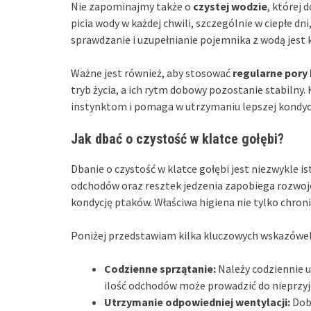
Nie zapominajmy także o
czystej wodzie
, której 
picia wody w każdej chwili, szczególnie w ciepłe d
sprawdzanie i uzupełnianie pojemnika z wodą jest k
Ważne jest również, aby stosować
regularne pory
tryb życia, a ich rytm dobowy pozostanie stabilny.
instynktom i pomaga w utrzymaniu lepszej kondycj
Jak dbać o czystość w klatce gołębi?
Dbanie o czystość w klatce gołębi jest niezwykle i
odchodów oraz resztek jedzenia zapobiega rozwojo
kondycję ptaków. Właściwa higiena nie tylko chroni 
Poniżej przedstawiam kilka kluczowych wskazówek, 
Codzienne sprzątanie:
Należy codziennie u
ilość odchodów może prowadzić do nieprzy
Utrzymanie odpowiedniej wentylacji:
Dobr