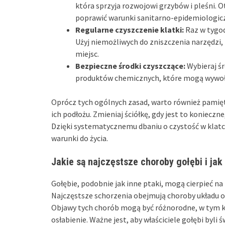
która sprzyja rozwojowi grzybów i pleśni. 
poprawić warunki sanitarno-epidemiologic
Regularne czyszczenie klatki:
Raz w tygod
Użyj niemożliwych do zniszczenia narzędzi, 
miejsc.
Bezpieczne środki czyszczące:
Wybieraj śr
produktów chemicznych, które mogą wywoła
Oprócz tych ogólnych zasad, warto również pamięt
ich podłożu. Zmieniaj ściółkę, gdy jest to konieczn
Dzięki systematycznemu dbaniu o czystość w kla
warunki do życia.
Jakie są najczęstsze choroby gołębi i ja
Gołębie, podobnie jak inne ptaki, mogą cierpieć na 
Najczęstsze schorzenia obejmują choroby układu 
Objawy tych chorób mogą być różnorodne, w tym 
osłabienie. Ważne jest, aby właściciele gołębi byl