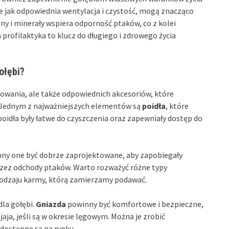
e jak odpowiednia wentylacja i czystość, mogą znacząco
y i minerały wspiera odporność ptaków, co z kolei
profilaktyka to klucz do długiego i zdrowego życia
ołębi?
owania, ale także odpowiednich akcesoriów, które
. Jednym z najważniejszych elementów są
poidła
, które
poidła były łatwe do czyszczenia oraz zapewniały dostęp do
nny one być dobrze zaprojektowane, aby zapobiegały
zez odchody ptaków. Warto rozważyć różne typy
 rodzaju karmy, którą zamierzamy podawać.
la gołębi.
Gniazda
powinny być komfortowe i bezpieczne,
jaja, jeśli są w okresie lęgowym. Można je zrobić
dostępne są na rynku.