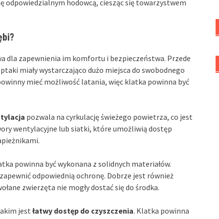
ię odpowiedzialnym hodowcą, ciesząc się towarzystwem
ębi?
owa dla zapewnienia im komfortu i bezpieczeństwa. Przede
y ptaki miały wystarczająco dużo miejsca do swobodnego
powinny mieć możliwość latania, więc klatka powinna być
tylacja
pozwala na cyrkulację świeżego powietrza, co jest
ry wentylacyjne lub siatki, które umożliwią dostęp
apieżnikami.
latka powinna być wykonana z solidnych materiałów.
 zapewnić odpowiednią ochronę. Dobrze jest również
łane zwierzęta nie mogły dostać się do środka.
jakim jest
łatwy dostęp do czyszczenia
. Klatka powinna