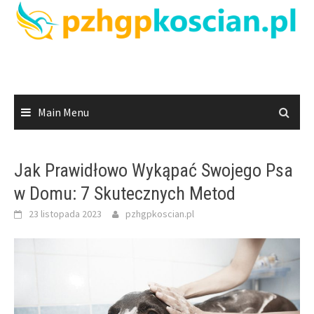
Skip
to
content
Main Menu
Jak Prawidłowo Wykąpać Swojego Psa
w Domu: 7 Skutecznych Metod
23 listopada 2023
pzhgpkoscian.pl