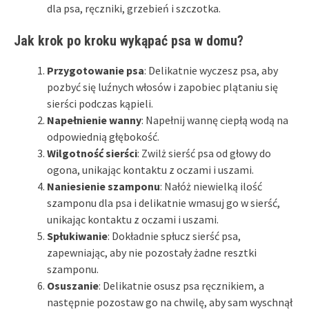
dla psa, ręczniki, grzebień i szczotka.
Jak krok po kroku wykąpać psa w domu?
Przygotowanie psa
: Delikatnie wyczesz psa, aby
pozbyć się luźnych włosów i zapobiec plątaniu się
sierści podczas kąpieli.
Napełnienie wanny
: Napełnij wannę ciepłą wodą na
odpowiednią głębokość.
Wilgotność sierści
: Zwilż sierść psa od głowy do
ogona, unikając kontaktu z oczami i uszami.
Naniesienie szamponu
: Nałóż niewielką ilość
szamponu dla psa i delikatnie wmasuj go w sierść,
unikając kontaktu z oczami i uszami.
Spłukiwanie
: Dokładnie spłucz sierść psa,
zapewniając, aby nie pozostały żadne resztki
szamponu.
Osuszanie
: Delikatnie osusz psa ręcznikiem, a
następnie pozostaw go na chwilę, aby sam wyschnął