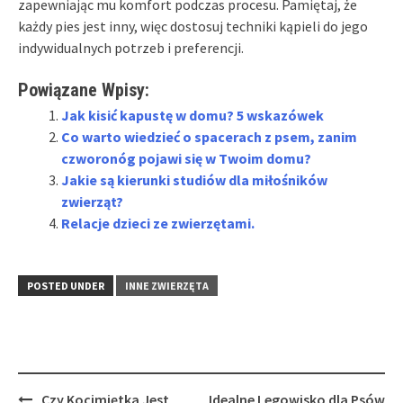
zapewniając mu komfort podczas procesu. Pamiętaj, że
każdy pies jest inny, więc dostosuj techniki kąpieli do jego
indywidualnych potrzeb i preferencji.
Powiązane Wpisy:
Jak kisić kapustę w domu? 5 wskazówek
Co warto wiedzieć o spacerach z psem, zanim
czworonóg pojawi się w Twoim domu?
Jakie są kierunki studiów dla miłośników
zwierząt?
Relacje dzieci ze zwierzętami.
POSTED UNDER
INNE ZWIERZĘTA
Post
Czy Kocimiętka Jest
Idealne Legowisko dla Psów