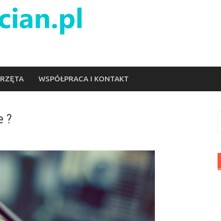
ERZĘTA
WSPÓŁPRACA I KONTAKT
e ?
S