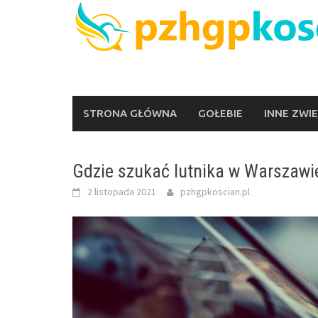
Skip
to
content
STRONA GŁÓWNA
GOŁEBIE
INNE ZWI
Gdzie szukać lutnika w Warszawi
2 listopada 2021
pzhgpkoscian.pl