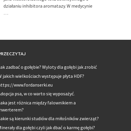
działaniu inhibitora aromatazy. W medycynie
…
PRZECZYTAJ
ak zadbać o gołębie? Wyloty dla gołębi jak zrobić
 jakich wielkościach występuje płyta HDF?
ttps://www.fordanserki.eu
dopcja psa, w co warto się wyposażyć.
aka jest różnica między falownikiem a
inwerterem?
akie są kierunki studiów dla miłośników zwierząt?
inerały dla gołębi czyli jak dbać o karmę gołębi?