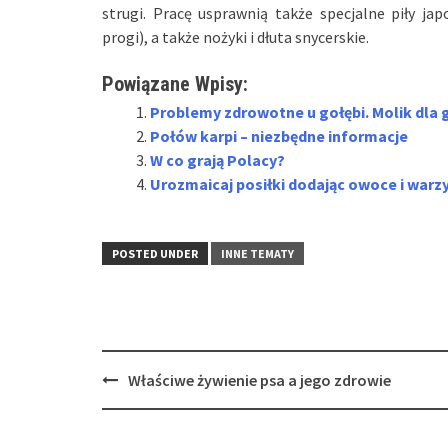
strugi. Pracę usprawnią także specjalne piły ja
progi), a także nożyki i dłuta snycerskie.
Powiązane Wpisy:
Problemy zdrowotne u gołębi. Molik dla g
Połów karpi – niezbędne informacje
W co grają Polacy?
Urozmaicaj posiłki dodając owoce i warz
POSTED UNDER
INNE TEMATY
Post
Właściwe żywienie psa a jego zdrowie
navigation