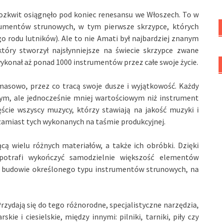
rozkwit osiągnęło pod koniec renesansu we Włoszech. To w
rumentów strunowych, w tym pierwsze skrzypce, których
o rodu lutników). Ale to nie Amati był najbardziej znanym
który stworzył najsłynniejsze na świecie skrzypce zwane
ykonał aż ponad 1000 instrumentów przez całe swoje życie.
asowo, przez co tracą swoje dusze i wyjątkowość. Każdy
zym, ale jednocześnie mniej wartościowym niż instrument
ście wszyscy muzycy, którzy stawiają na jakość muzyki i
zamiast tych wykonanych na taśmie produkcyjnej.
ą wielu różnych materiałów, a także ich obróbki. Dzięki
otrafi wykończyć samodzielnie większość elementów
 w budowie określonego typu instrumentów strunowych, na
rzydają się do tego różnorodne, specjalistyczne narzędzia,
skie i ciesielskie, między innymi: pilniki, tarniki, piły czy