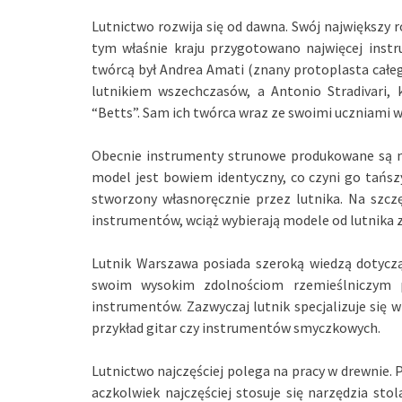
Lutnictwo rozwija się od dawna. Swój największy 
tym właśnie kraju przygotowano najwięcej inst
twórcą był Andrea Amati (znany protoplasta całeg
lutnikiem wszechczasów, a Antonio Stradivari, 
“Betts”. Sam ich twórca wraz ze swoimi uczniami w
Obecnie instrumenty strunowe produkowane są m
model jest bowiem identyczny, co czyni go tańs
stworzony własnoręcznie przez lutnika. Na szczę
instrumentów, wciąż wybierają modele od lutnika 
Lutnik Warszawa posiada szeroką wiedzą dotycząc
swoim wysokim zdolnościom rzemieślniczym p
instrumentów. Zazwyczaj lutnik specjalizuje się
przykład gitar czy instrumentów smyczkowych.
Lutnictwo najczęściej polega na pracy w drewnie. P
aczkolwiek najczęściej stosuje się narzędzia stolar