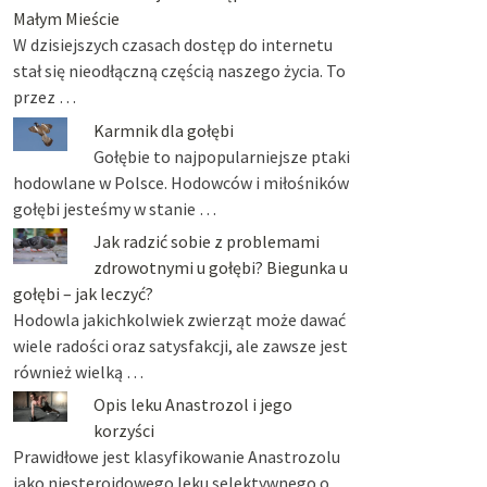
Małym Mieście
W dzisiejszych czasach dostęp do internetu
stał się nieodłączną częścią naszego życia. To
przez …
Karmnik dla gołębi
Gołębie to najpopularniejsze ptaki
hodowlane w Polsce. Hodowców i miłośników
gołębi jesteśmy w stanie …
Jak radzić sobie z problemami
zdrowotnymi u gołębi? Biegunka u
gołębi – jak leczyć?
Hodowla jakichkolwiek zwierząt może dawać
wiele radości oraz satysfakcji, ale zawsze jest
również wielką …
Opis leku Anastrozol i jego
korzyści
Prawidłowe jest klasyfikowanie Anastrozolu
jako niesteroidowego leku selektywnego o