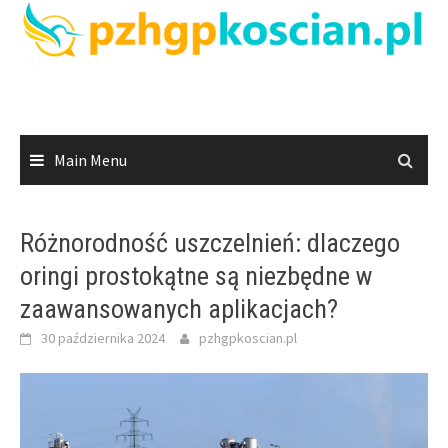
Skip
to
content
Main Menu
Różnorodność uszczelnień: dlaczego
oringi prostokątne są niezbędne w
zaawansowanych aplikacjach?
30 października 2024
pzhgpkoscian.pl