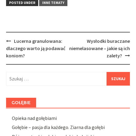
POSTED UNDER
INNE TEMATY
Post
Lucerna granulowana:
Wysłodki buraczane
navigation
dlaczego warto ją podawać
niemelasowane – jakie są ich
koniom?
zalety?
Szukaj:
GOŁĘBIE
Opieka nad gołębiami
Gołębie – pasja dla każdego. Ziarna dla gołębi