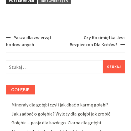
POSTED UNDER
INNE ZWIERZĘTA
Post
Pasza dla zwierząt
Czy Kocimiętka Jest
navigation
hodowlanych
Bezpieczna Dla Kotów?
Szukaj:
GOŁĘBIE
Minerały dla gołębi czyli jak dbać o karmę gołębi?
Jak zadbać o gołębie? Wyloty dla gołębi jak zrobić
Gołębie – pasja dla każdego. Ziarna dla gołębi