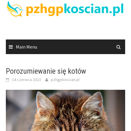
Skip
to
content
Main Menu
Porozumiewanie się kotów
14 czerwca 2023
pzhgpkoscian.pl