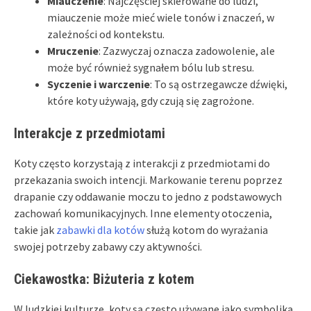
Miauczenie
: Najczęściej skierowane do ludzi,
miauczenie może mieć wiele tonów i znaczeń, w
zależności od kontekstu.
Mruczenie
: Zazwyczaj oznacza zadowolenie, ale
może być również sygnałem bólu lub stresu.
Syczenie i warczenie
: To są ostrzegawcze dźwięki,
które koty używają, gdy czują się zagrożone.
Interakcje z przedmiotami
Koty często korzystają z interakcji z przedmiotami do
przekazania swoich intencji. Markowanie terenu poprzez
drapanie czy oddawanie moczu to jedno z podstawowych
zachowań komunikacyjnych. Inne elementy otoczenia,
takie jak
zabawki dla kotów
służą kotom do wyrażania
swojej potrzeby zabawy czy aktywności.
Ciekawostka: Biżuteria z kotem
W ludzkiej kulturze, koty są często używane jako symbolika