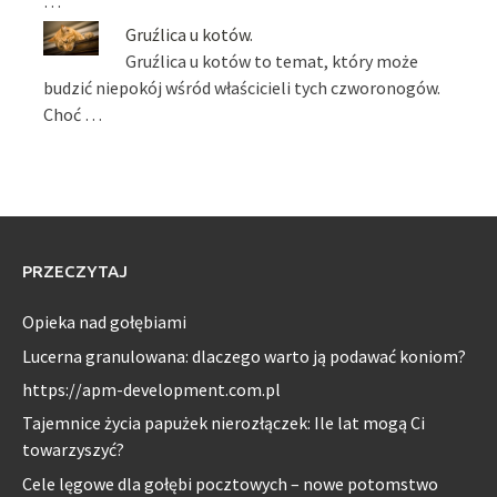
…
Gruźlica u kotów.
Gruźlica u kotów to temat, który może
budzić niepokój wśród właścicieli tych czworonogów.
Choć …
PRZECZYTAJ
Opieka nad gołębiami
Lucerna granulowana: dlaczego warto ją podawać koniom?
https://apm-development.com.pl
Tajemnice życia papużek nierozłączek: Ile lat mogą Ci
towarzyszyć?
Cele lęgowe dla gołębi pocztowych – nowe potomstwo