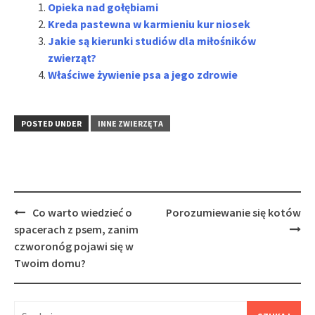
Opieka nad gołębiami
Kreda pastewna w karmieniu kur niosek
Jakie są kierunki studiów dla miłośników
zwierząt?
Właściwe żywienie psa a jego zdrowie
POSTED UNDER
INNE ZWIERZĘTA
Post
Co warto wiedzieć o
Porozumiewanie się kotów
navigation
spacerach z psem, zanim
czworonóg pojawi się w
Twoim domu?
Szukaj: