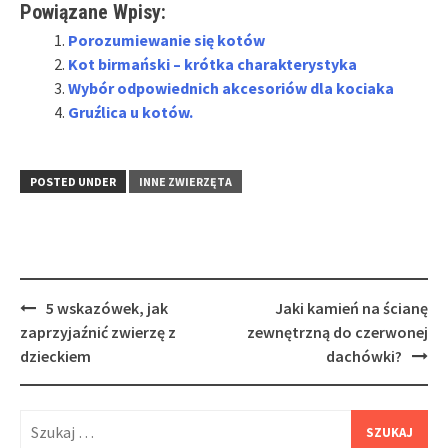
Powiązane Wpisy:
Porozumiewanie się kotów
Kot birmański – krótka charakterystyka
Wybór odpowiednich akcesoriów dla kociaka
Gruźlica u kotów.
POSTED UNDER
INNE ZWIERZĘTA
Post
5 wskazówek, jak
Jaki kamień na ścianę
navigation
zaprzyjaźnić zwierzę z
zewnętrzną do czerwonej
dzieckiem
dachówki?
Szukaj: