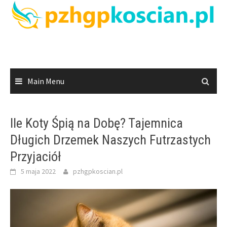
Skip
to
content
Main Menu
Ile Koty Śpią na Dobę? Tajemnica
Długich Drzemek Naszych Futrzastych
Przyjaciół
5 maja 2022
pzhgpkoscian.pl