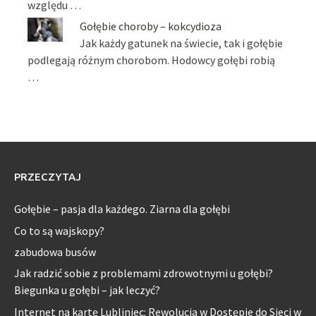
względu …
Gołębie choroby – kokcydioza
Jak każdy gatunek na świecie, tak i gołębie
podlegają różnym chorobom. Hodowcy gołębi robią
…
PRZECZYTAJ
Gołębie – pasja dla każdego. Ziarna dla gołębi
Co to są wajskopy?
zabudowa busów
Jak radzić sobie z problemami zdrowotnymi u gołębi?
Biegunka u gołębi – jak leczyć?
Internet na kartę Lubliniec: Rewolucja w Dostępie do Sieci w